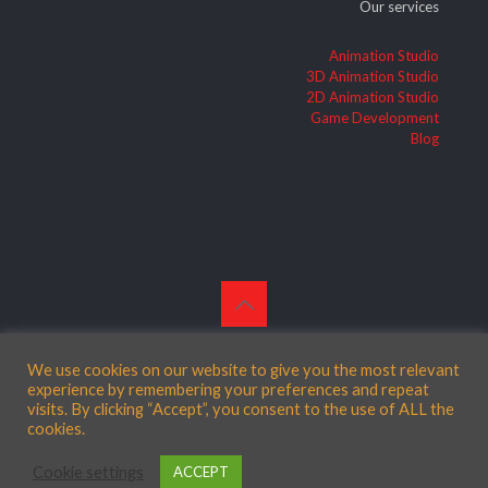
Our services
Animation Studio
3D Animation Studio
2D Animation Studio
Game Development
Blog
© 2026 Betheme by
Muffin group
| All Rights Reserved |
Powered by
WordPress
We use cookies on our website to give you the most relevant
experience by remembering your preferences and repeat
visits. By clicking “Accept”, you consent to the use of ALL the
cookies.
English
(
Inglés
)
Español
Cookie settings
ACCEPT