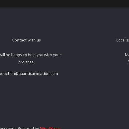
Contact with us
Localiz
ill be happy to help you with your
M
projects.
oduction@quanticanimation.com
 Reserved | Powered by
WordPress