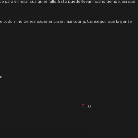
o para eliminar cualquier fallo. Esto puede llevar mucho tiempo, así que
re todo si no tienes experiencia en marketing. Conseguir que la gente
o.
0