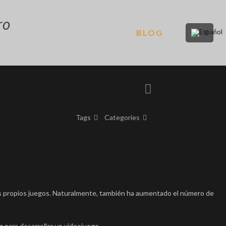
ro
BLOG
Tags
Categories
us propios juegos. Naturalmente, también ha aumentado el número de
r
para desarrollar un videojuego.