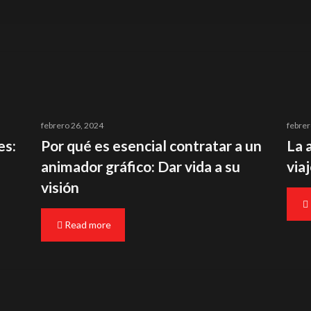
febrero 26, 2024
febrer
es:
Por qué es esencial contratar a un
La 
animador gráfico: Dar vida a su
via
visión
Read more