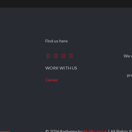
Find us here
We w
WORK WITH US
pr
Career
© 2026 Betheme by
Muffin group
| All Rights