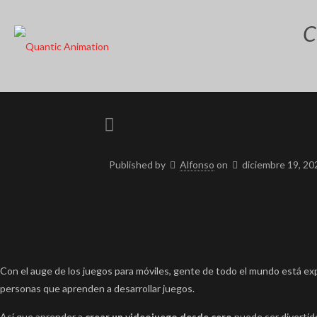
C
Published by
Alfonso
on
diciembre 19, 20
Con el auge de los juegos para móviles, gente de todo el mundo está 
personas que aprenden a desarrollar juegos.
Así que aprender a
crear un videojuego desde cero
puede ser divertido