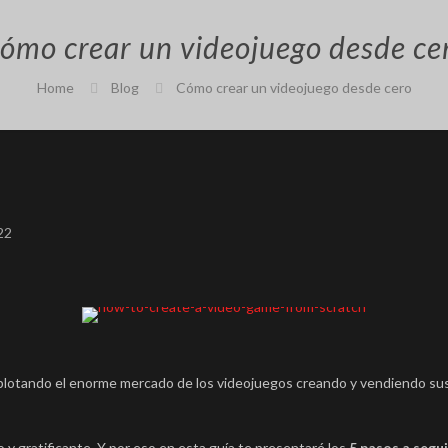
ómo crear un videojuego desde ce
Home
Blog
Cómo crear un videojuego desde cero
22
explotando el enorme mercado de los videojuegos creando y vendiendo s
 y gratificante. Y por eso en esta guía te presentaré los
5 pasos a segui