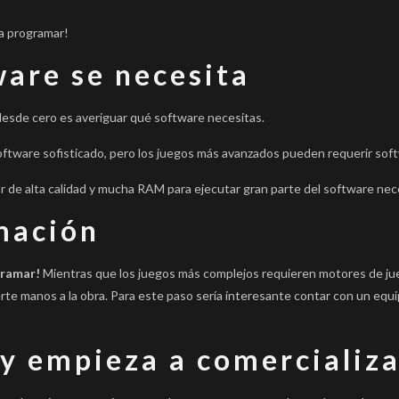
 a programar!
ware se necesita
 desde cero es averiguar qué software necesitas.
software sofisticado, pero los juegos más avanzados pueden requerir sof
de alta calidad y mucha RAM para ejecutar gran parte del software nece
amación
gramar!
Mientras que los juegos más complejos requieren motores de jueg
nerte manos a la obra. Para este paso sería interesante contar con un eq
 y empieza a comercializa